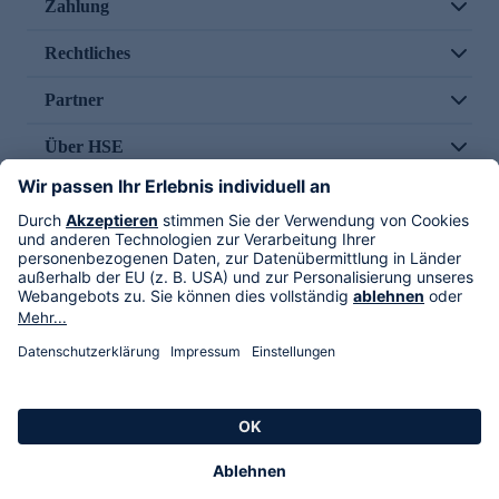
Zahlung
Rechtliches
Partner
Über HSE
Im TV
HSE International
Versand durch
Folge uns
AGB
Datenschutz
Impressum
Alle Rechte vorbehalten. Alle Preise inkl. gesetzlicher MwSt., zzgl. Versandkosten.