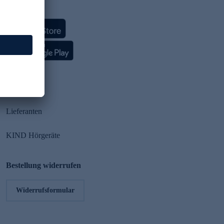
HSE App
Partner
Lieferanten
KIND Hörgeräte
Bestellung widerrufen
Widerrufsformular