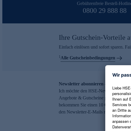
Gebührenfreie Bestell-Hotlin
0800 29 888 88
Ihre Gutschein-Vorteile a
Einfach einlösen und sofort sparen. F
1
Alle Gutscheinbedingungen
Newsletter abonnieren – 10 € Gutsch
Ich möchte den HSE-Newsletter abonni
Angebote & Gutscheine per E-Mail erh
bekommen Sie einen 10 € Gutschein. Ei
den Newsletter-E-Mails möglich.