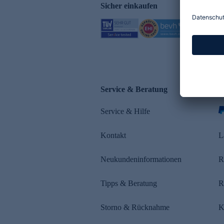
Sicher einkaufen
Service & Beratung
Z
Service & Hilfe
s
Kontakt
L
Neukundeninformationen
R
Tipps & Beratung
R
Storno & Rücknahme
K