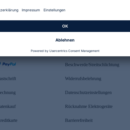
Kundenbewertung
ahlung
Rechtliches
Beschwerde/Streitschlichtung
astschrift
Widerrufsbelehrung
echnung
Datenschutzeinstellungen
atenkauf
Rücknahme Elektrogeräte
reditkarte
Barrierefreiheit