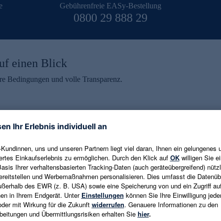
e
Gebührenfreie EASy-Bestellung
0800 29 888 29
uf einen Blick
aire Bedingungen und volle Transparenz.
ein erhalten
eren und aktuelle Trends,
E-Mail-Adresse eingeben
alten. Als Dankeschön
ne Abmeldung ist jederzeit in
Es gelten die
Datenschutzrichtlinien
un