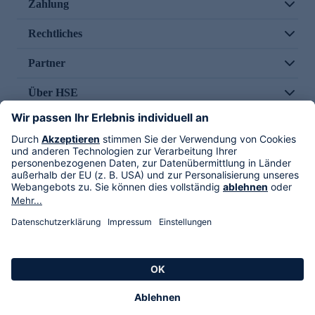
Zahlung
Rechtliches
Partner
Über HSE
Im TV
HSE International
Versand durch
Folge uns
AGB
Datenschutz
Impressum
Alle Rechte vorbehalten. Alle Preise inkl. gesetzlicher MwSt., zzgl. Versandkosten.