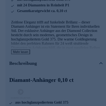
mit 24 Diamanten in Reinheit P1
Gesamtkaratgewicht ca. 0,10 ct
Zeitlose Eleganz trifft auf funkelnde Brillanz – dieser
Diamant-Anhänger ist ein Statement für Ihren individuellen
Stil. Der exklusive Anhänger aus der Diamond Collection
besticht durch sein modernes, geometrisches Design in
hochglanzpoliertem Gold 375. Die warme Goldlegierung
bildet den perfekten Rahmen für 24 weiß strahlende
Diamanten in Achtkantschliff, die in zwei parallelen Reihen
in Krappenfassungen eingefasst sind. Mit einer Reinheit von
Mehr lesen
P1 und einem Gesamtkaratgewicht von ca. 0,10 ct entfalten
die natürlichen Edelsteine ein faszinierendes Funkeln bei
Beschreibung
jedem Lichteinfall. Die teilweise rhodinierte Verarbeitung
setzt zusätzliche Akzente und unterstreicht die klare
Linienführung dieses außergewöhnlichen Schmuckstücks.
Das mitgelieferte Diamond Collection Zertifikat bestätigt
Diamant-Anhänger 0,10 ct
zudem die exzellente Beschaffenheit der Edelsteine. Was die
Qualität unserer Schmuckstücke angeht, gehen wir keine
Kompromisse ein. Aus diesem Grund werden unsere
Schmuckwaren von unserer Qualitätssicherung und seitens
des Lieferanten strengsten Prüfprozessen unterzogen. Unter
aus hochglanzpoliertem Gold 375
anderem beinhalten unsere Prüfprozesse Prüfungen auf