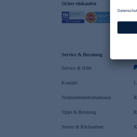
Sicher einkaufen
Service & Beratung
Z
Service & Hilfe
s
Kontakt
L
Neukundeninformationen
R
Tipps & Beratung
R
Storno & Rücknahme
K