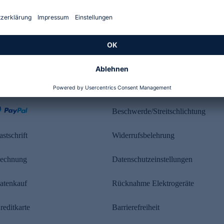
Kundenbewertung
ahlung
Rechtliches
Beschwerde/Streitschlichtung
astschrift
Widerrufsbelehrung
echnung
Datenschutzeinstellungen
atenkauf
Rücknahme Elektrogeräte
reditkarte
Barrierefreiheit