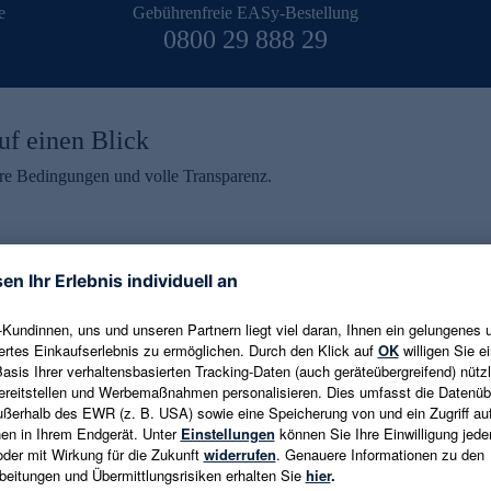
e
Gebührenfreie EASy-Bestellung
0800 29 888 29
uf einen Blick
aire Bedingungen und volle Transparenz.
ein erhalten
eren und aktuelle Trends,
E-Mail-Adresse eingeben
alten. Als Dankeschön
ne Abmeldung ist jederzeit in
Es gelten die
Datenschutzrichtlinien
un