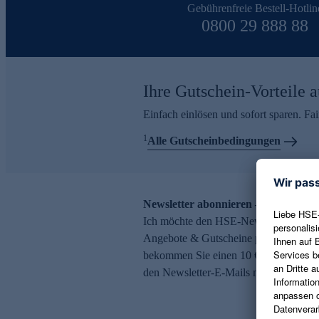
Gebührenfreie Bestell-Hotlin
0800 29 888 88
Ihre Gutschein-Vorteile a
Einfach einlösen und sofort sparen. F
1
Alle Gutscheinbedingungen
Newsletter abonnieren – 10 € Gutsch
Ich möchte den HSE-Newsletter abonni
Angebote & Gutscheine per E-Mail erh
bekommen Sie einen 10 € Gutschein. Ei
den Newsletter-E-Mails möglich.