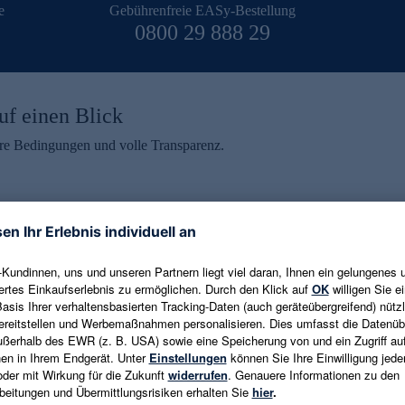
e
Gebührenfreie EASy-Bestellung
0800 29 888 29
uf einen Blick
aire Bedingungen und volle Transparenz.
ein erhalten
eren und aktuelle Trends,
E-Mail-Adresse eingeben
alten. Als Dankeschön
ne Abmeldung ist jederzeit in
Es gelten die
Datenschutzrichtlinien
un