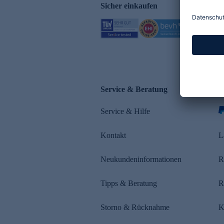
Sicher einkaufen
Service & Beratung
Z
Service & Hilfe
Kontakt
L
Neukundeninformationen
R
Tipps & Beratung
R
Storno & Rücknahme
K