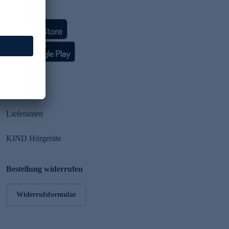
HSE App
Partner
Lieferanten
KIND Hörgeräte
Bestellung widerrufen
Widerrufsformular