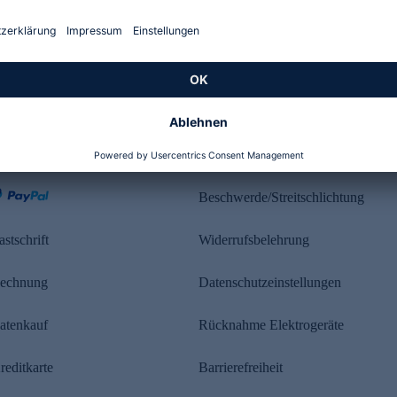
Kundenbewertung
ahlung
Rechtliches
Beschwerde/Streitschlichtung
astschrift
Widerrufsbelehrung
echnung
Datenschutzeinstellungen
atenkauf
Rücknahme Elektrogeräte
reditkarte
Barrierefreiheit