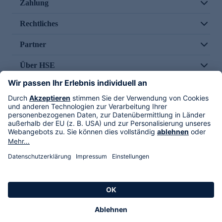
Zahlung
Rechtliches
Partner
Über HSE
Im TV
HSE International
Versand durch
Folge uns
AGB
Datenschutz
Impressum
Alle Rechte vorbehalten. Alle Preise inkl. gesetzlicher MwSt., zzgl. Versandkosten.