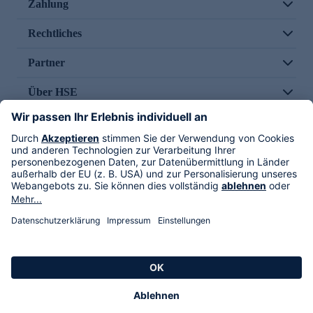
Zahlung
Rechtliches
Partner
Über HSE
Im TV
HSE International
Versand durch
Folge uns
AGB
Datenschutz
Impressum
Alle Rechte vorbehalten. Alle Preise inkl. gesetzlicher MwSt., zzgl. Versandkosten.