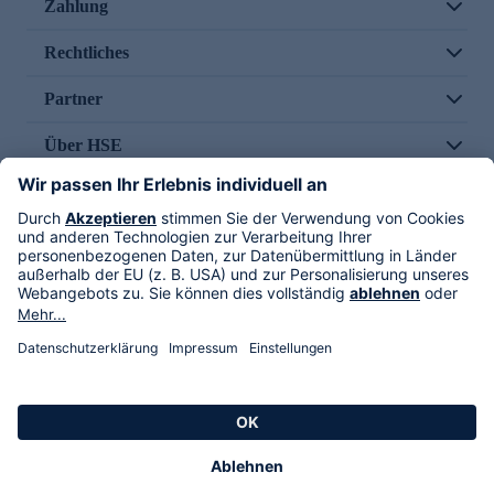
Zahlung
Rechtliches
Partner
Über HSE
Im TV
HSE International
Versand durch
Folge uns
AGB
Datenschutz
Impressum
Alle Rechte vorbehalten. Alle Preise inkl. gesetzlicher MwSt., zzgl. Versandkosten.