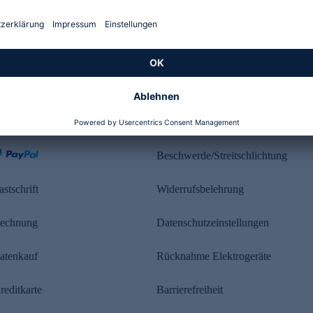
Kundenbewertung
ahlung
Rechtliches
Beschwerde/Streitschlichtung
astschrift
Widerrufsbelehrung
echnung
Datenschutzeinstellungen
atenkauf
Rücknahme Elektrogeräte
reditkarte
Barrierefreiheit