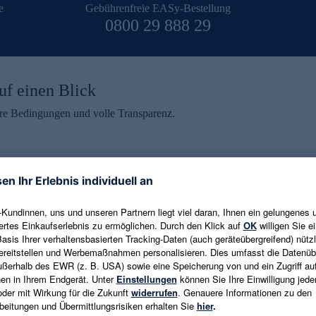
e
Gebührenfreie EASy-Bestellung
0800 29 888 29
uf einen Blick
aire Bedingungen und volle Transparenz.
ein erhalten
eren und aktuelle Trends,
E-Mail-Adresse eingeben
alten. Als Dankeschön
ne Abmeldung ist jederzeit in
Es gelten die
Datenschutzrichtlinien
un