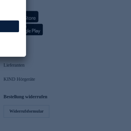
HSE App
Partner
Lieferanten
KIND Hörgeräte
Bestellung widerrufen
Widerrufsformular