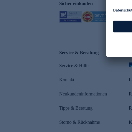
Sicher einkaufen
Service & Beratung
Z
Service & Hilfe
Kontakt
L
Neukundeninformationen
R
Tipps & Beratung
R
Storno & Rücknahme
K