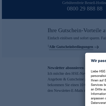
Gebührenfreie Bestell-Hotlin
0800 29 888 88
Ihre Gutschein-Vorteile a
Einfach einlösen und sofort sparen. F
1
Alle Gutscheinbedingungen
Newsletter abonnieren – 10 € Gutsch
Ich möchte den HSE-Newsletter abonni
Angebote & Gutscheine per E-Mail erh
bekommen Sie einen 10 € Gutschein. Ei
den Newsletter-E-Mails möglich.