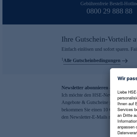
Gebührenfreie Bestell-Hotlin
0800 29 888 88
Ihre Gutschein-Vorteile a
Einfach einlösen und sofort sparen. F
1
Alle Gutscheinbedingungen
Newsletter abonnieren – 10 € Gutsch
Ich möchte den HSE-Newsletter abonni
Angebote & Gutscheine per E-Mail erh
bekommen Sie einen 10 € Gutschein. Ei
den Newsletter-E-Mails möglich.