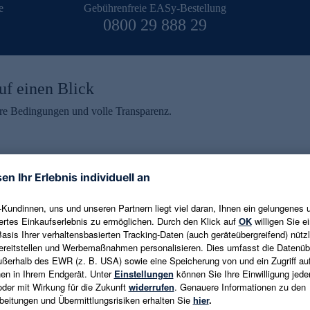
e
Gebührenfreie EASy-Bestellung
0800 29 888 29
uf einen Blick
aire Bedingungen und volle Transparenz.
ein erhalten
eren und aktuelle Trends,
E-Mail-Adresse eingeben
alten. Als Dankeschön
ne Abmeldung ist jederzeit in
Es gelten die
Datenschutzrichtlinien
un