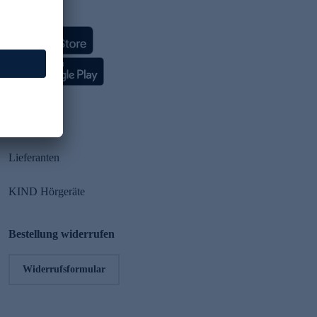
HSE App
Partner
Lieferanten
KIND Hörgeräte
Bestellung widerrufen
Widerrufsformular