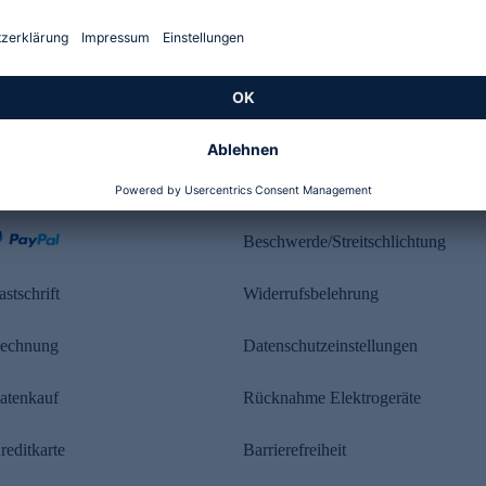
Kundenbewertung
ahlung
Rechtliches
Beschwerde/Streitschlichtung
astschrift
Widerrufsbelehrung
echnung
Datenschutzeinstellungen
atenkauf
Rücknahme Elektrogeräte
reditkarte
Barrierefreiheit