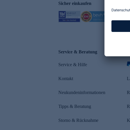
Sicher einkaufen
Service & Beratung
Z
Service & Hilfe
Kontakt
L
Neukundeninformationen
R
Tipps & Beratung
R
Storno & Rücknahme
K