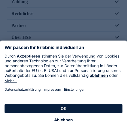
Zahlung
Rechtliches
Partner
Über HSE
Im TV
HSE International
Versand durch
Folge uns
AGB
Datenschutz
Impressum
Alle Rechte vorbehalten. Alle Preise inkl. gesetzlicher MwSt., zzgl. Versandkosten.