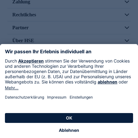
Zahlung
Rechtliches
Partner
Über HSE
Im TV
HSE International
Versand durch
Folge uns
AGB
Datenschutz
Impressum
Alle Rechte vorbehalten. Alle Preise inkl. gesetzlicher MwSt., zzgl. Versandkosten.