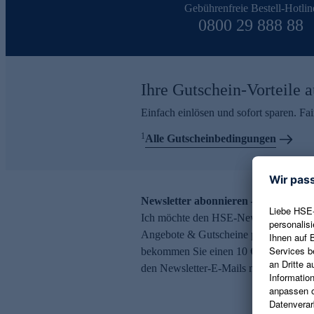
Gebührenfreie Bestell-Hotlin
0800 29 888 88
Ihre Gutschein-Vorteile a
Einfach einlösen und sofort sparen. F
1
Alle Gutscheinbedingungen
Newsletter abonnieren – 10 € Gutsch
Ich möchte den HSE-Newsletter abonni
Angebote & Gutscheine per E-Mail erh
bekommen Sie einen 10 € Gutschein. Ei
den Newsletter-E-Mails möglich.