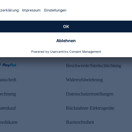
Kundenbewertung
ahlung
Rechtliches
Beschwerde/Streitschlichtung
astschrift
Widerrufsbelehrung
echnung
Datenschutzeinstellungen
atenkauf
Rücknahme Elektrogeräte
reditkarte
Barrierefreiheit