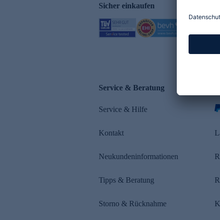
Sicher einkaufen
Service & Beratung
Z
Service & Hilfe
Kontakt
L
Neukundeninformationen
R
Tipps & Beratung
R
Storno & Rücknahme
K