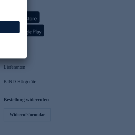
HSE App
Partner
Lieferanten
KIND Hörgeräte
Bestellung widerrufen
Widerrufsformular