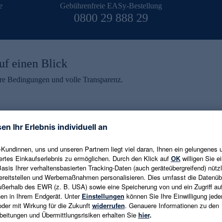
e
Gebührenfreie EASy-Bestellung
0800 29 888 29
uf einen Blick
aire Bedingungen und volle Transparenz.
ein erhalten
eren und aktuelle Trends,
E-Mail-Adresse eingeben
alten. Als Dankeschön
ne Abmeldung ist jederzeit in
Es gelten die
Datenschutzrichtlinien
un