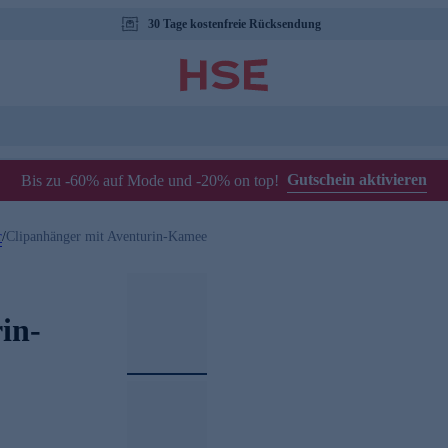
30 Tage kostenfreie Rücksendung
Gutschein aktivieren
Bis zu -60% auf Mode und -20% on top!
r
/
Clipanhänger mit Aventurin-Kamee
in-