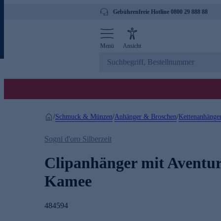
Gebührenfreie Hotline 0800 29 888 88
Menü
Ansicht
Schmuck & Münzen
Anhänger & Broschen
Kettenanhänge
/
/
/
Sogni d'oro Silberzeit
Clipanhänger mit Aventur
Kamee
484594