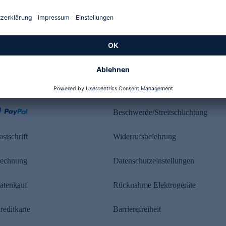
Kundenbewertung
ahlung
Rechtliches
Beschwerde/Streitschlichtung
astschrift
Widerrufsbelehrung
echnung
Datenschutzeinstellungen
atenkauf
Rücknahme Elektrogeräte
reditkarte
Barrierefreiheit