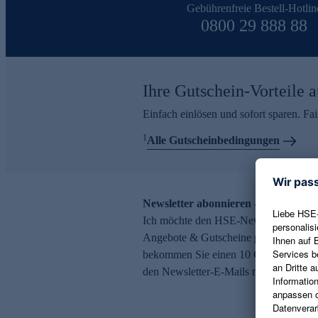
Gebührenfreie Bestell-Hotlin
0800 29 888 88
Ihre Gutschein-Vorteile a
Einfach einlösen und sofort sparen. F
1
Alle Gutscheinbedingungen
Newsletter abonnieren – 10 € Gutsch
Ich möchte den HSE-Newsletter abonni
Angebote & Gutscheine per E-Mail erh
bekommen Sie einen 10 € Gutschein. Ei
den Newsletter-E-Mails möglich.