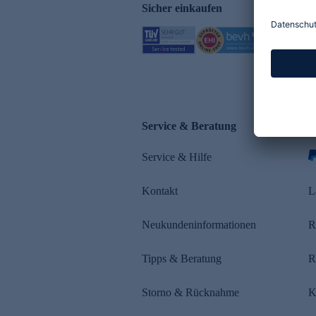
Sicher einkaufen
Service & Beratung
Z
Service & Hilfe
Kontakt
L
Neukundeninformationen
R
Tipps & Beratung
R
Storno & Rücknahme
K