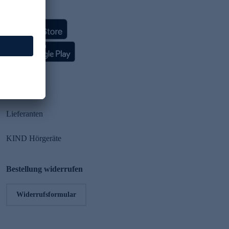
HSE App
Partner
Lieferanten
KIND Hörgeräte
Bestellung widerrufen
Widerrufsformular