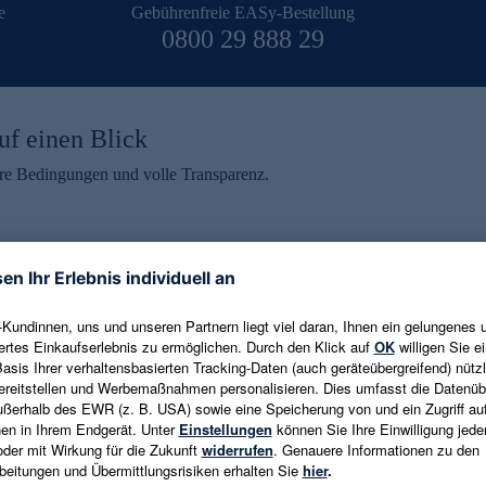
e
Gebührenfreie EASy-Bestellung
0800 29 888 29
uf einen Blick
aire Bedingungen und volle Transparenz.
ein erhalten
eren und aktuelle Trends,
E-Mail-Adresse eingeben
alten. Als Dankeschön
ne Abmeldung ist jederzeit in
Es gelten die
Datenschutzrichtlinien
un