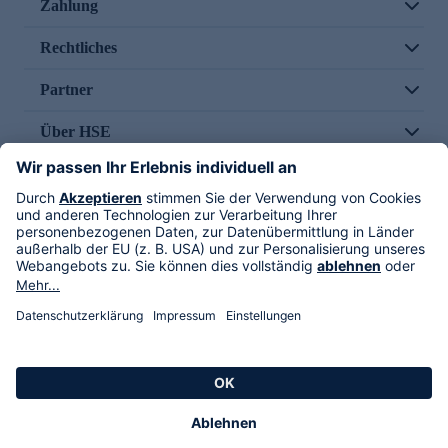
Zahlung
Rechtliches
Partner
Über HSE
Im TV
HSE International
Versand durch
Folge uns
AGB
Datenschutz
Impressum
Alle Rechte vorbehalten. Alle Preise inkl. gesetzlicher MwSt., zzgl. Versandkosten.