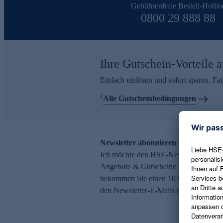
Gebührenfreie Bestell-Hotlin
0800 29 888 88
Ihre Gutschein-Vorteile a
Einfach einlösen und sofort sparen. F
1
Alle Gutscheinbedingungen
Newsletter abonnieren – 10 € Gutsch
Ich möchte den HSE-Newsletter abonni
Angebote & Gutscheine per E-Mail erh
bekommen Sie einen 10 € Gutschein. Ei
den Newsletter-E-Mails möglich.