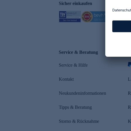
Sicher einkaufen
Service & Beratung
Z
Service & Hilfe
Kontakt
L
Neukundeninformationen
R
Tipps & Beratung
R
Storno & Rücknahme
K