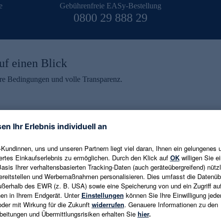
e
Gebührenfreie EASy-Bestellung
0800 29 888 29
uf einen Blick
aire Bedingungen und volle Transparenz.
ein erhalten
eren und aktuelle Trends,
E-Mail-Adresse eingeben
alten. Als Dankeschön
ne Abmeldung ist jederzeit in
Es gelten die
Datenschutzrichtlinien
un