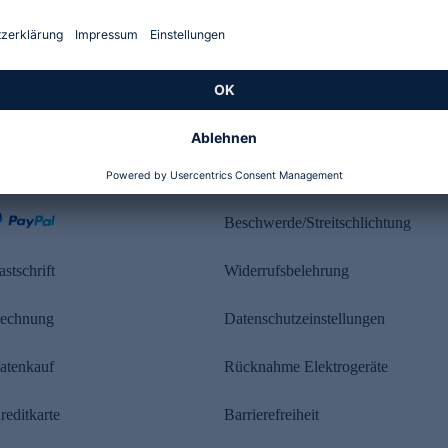
Kundenbewertung
ahlung
Rechtliches
Beschwerde/Streitschlichtung
astschrift
Widerrufsbelehrung
echnung
Datenschutzeinstellungen
atenkauf
Rücknahme Elektrogeräte
reditkarte
Barrierefreiheit