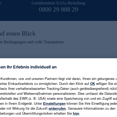
e
Gebührenfreie EASy-Bestellung
0800 29 888 29
uf einen Blick
aire Bedingungen und volle Transparenz.
ein erhalten
eren und aktuelle Trends,
E-Mail-Adresse eingeben
alten. Als Dankeschön
ne Abmeldung ist jederzeit in
Es gelten die
Datenschutzrichtlinien
un