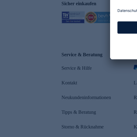
Sicher einkaufen
Service & Beratung
Z
Service & Hilfe
Kontakt
L
Neukundeninformationen
R
Tipps & Beratung
R
Storno & Rücknahme
K