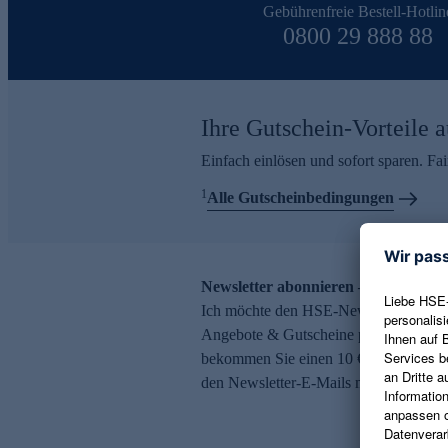
Gebührenfreie Bestell-Hotlin
0800 29 888 88
Ihre Gutschein-Vorteile a
Einfach einlösen und sofort sparen. F
1
Alle Gutscheinbedingungen
Newsletter abonnieren – 10 € Gutsch
Ich möchte den HSE-Newsletter abonni
Angebote & Gutscheine per E-Mail erh
bekommen Sie einen 10 € Gutschein. Ei
den Newsletter-E-Mails möglich.