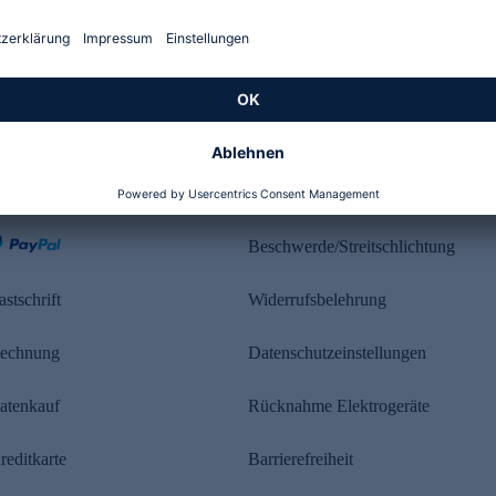
Kundenbewertung
ahlung
Rechtliches
Beschwerde/Streitschlichtung
astschrift
Widerrufsbelehrung
echnung
Datenschutzeinstellungen
atenkauf
Rücknahme Elektrogeräte
reditkarte
Barrierefreiheit