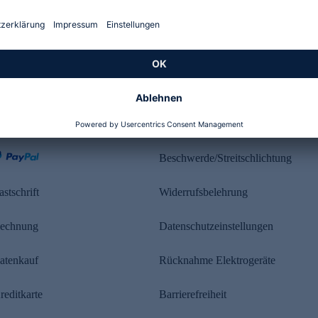
Kundenbewertung
ahlung
Rechtliches
Beschwerde/Streitschlichtung
astschrift
Widerrufsbelehrung
echnung
Datenschutzeinstellungen
atenkauf
Rücknahme Elektrogeräte
reditkarte
Barrierefreiheit