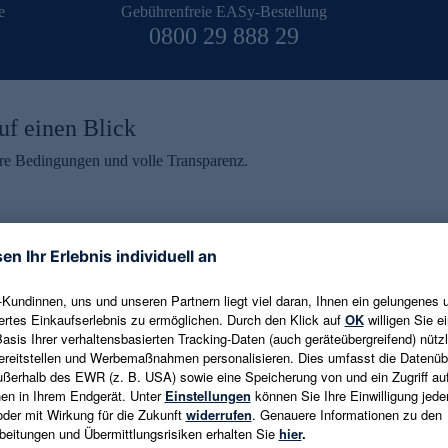
e
Gebührenfreie EASy-Bestellung
0800 29 888 29
uf einen Blick
aire Bedingungen und volle Transparenz.
ein erhalten
eren und aktuelle Trends,
E-Mail-Adresse eingeben
alten. Als Dankeschön
ne Abmeldung ist jederzeit in
Es gelten die
Datenschutzrichtlinien
un