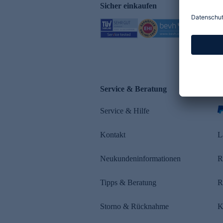
Sicher einkaufen
Service & Beratung
Z
Service & Hilfe
s
Kontakt
L
Neukundeninformationen
R
Tipps & Beratung
R
Storno & Rücknahme
K