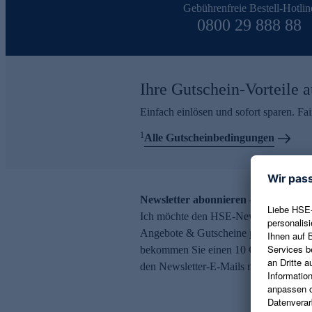
Gebührenfreie Bestell-Hotlin
0800 29 888 88
Ihre Gutschein-Vorteile a
Einfach einlösen und sofort sparen. F
1
Alle Gutscheinbedingungen
Newsletter abonnieren – 10 € Gutsch
Ich möchte den HSE-Newsletter abonni
Angebote & Gutscheine per E-Mail erh
bekommen Sie einen 10 € Gutschein. Ei
den Newsletter-E-Mails möglich.