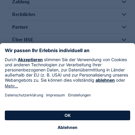
Zahlung
Rechtliches
Partner
Über HSE
Im TV
HSE International
Versand durch
Folge uns
AGB
Datenschutz
Impressum
Alle Rechte vorbehalten. Alle Preise inkl. gesetzlicher MwSt., zzgl. Versandkosten.