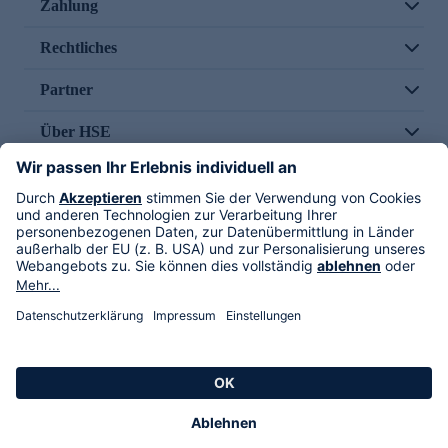
Zahlung
Rechtliches
Partner
Über HSE
Im TV
HSE International
Versand durch
Folge uns
AGB
Datenschutz
Impressum
Alle Rechte vorbehalten. Alle Preise inkl. gesetzlicher MwSt., zzgl. Versandkosten.