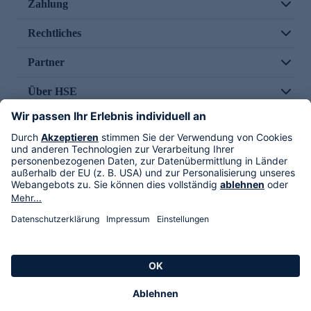
Zahlung
Rechtliches
Partner
Über HSE
Im TV
HSE International
Versand durch
Folge uns
AGB
Datenschutz
Impressum
Alle Rechte vorbehalten. Alle Preise inkl. gesetzlicher MwSt., zzgl. Versandkosten.