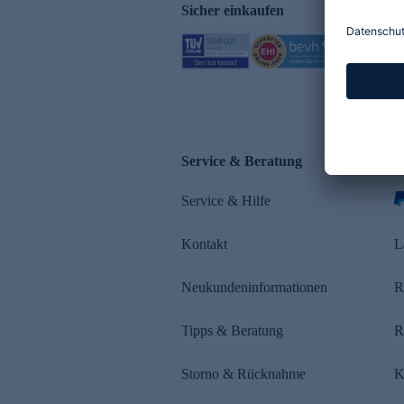
Sicher einkaufen
Service & Beratung
Z
Service & Hilfe
s
Kontakt
L
Neukundeninformationen
R
Tipps & Beratung
R
Storno & Rücknahme
K