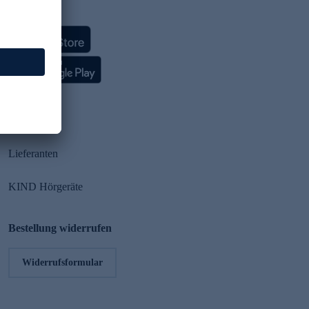
HSE App
Partner
Lieferanten
KIND Hörgeräte
Bestellung widerrufen
Widerrufsformular