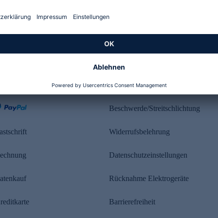
Kundenbewertung
ahlung
Rechtliches
Beschwerde/Streitschlichtung
astschrift
Widerrufsbelehrung
echnung
Datenschutzeinstellungen
atenkauf
Rücknahme Elektrogeräte
reditkarte
Barrierefreiheit