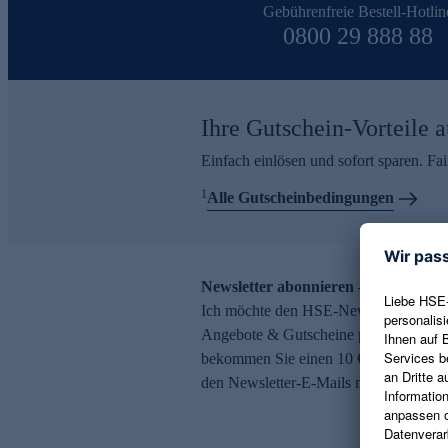
Gebührenfreie Bestell-Hotlin
0800 29 888 88
Ihre Gutschein-Vorteile a
Einfach einlösen und sofort sparen. F
1
Alle Gutscheinbedingungen
Newsletter abonnieren – 10 € Gutsch
Ich möchte den HSE-Newsletter abonni
Angebote & Gutscheine per E-Mail erh
bekommen Sie einen 10 € Gutschein. Ei
den Newsletter-E-Mails möglich.