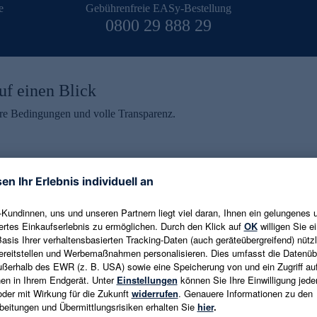
e
Gebührenfreie EASy-Bestellung
0800 29 888 29
uf einen Blick
aire Bedingungen und volle Transparenz.
ein erhalten
eren und aktuelle Trends,
E-Mail-Adresse eingeben
alten. Als Dankeschön
ne Abmeldung ist jederzeit in
Es gelten die
Datenschutzrichtlinien
un