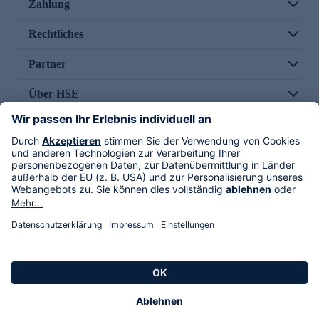
Zahlung
Rechtliches
Partner
Über HSE
Im TV
HSE International
Versand durch
Folge uns
AGB
Datenschutz
Impressum
Alle Rechte vorbehalten. Alle Preise inkl. gesetzlicher MwSt., zzgl. Versandkosten.