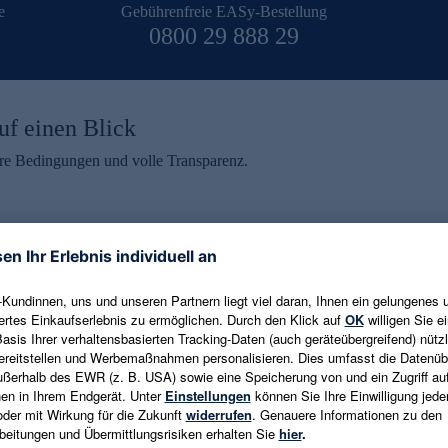
e
Gebührenfreie EASy-Bestellung
0800 29 888 29
uf einen Blick
aire Bedingungen und volle Transparenz.
ein erhalten
eren und aktuelle Trends,
E-Mail-Adresse eingeben
alten. Als Dankeschön
ne Abmeldung ist jederzeit in
Es gelten die
Datenschutzrichtlinien
un