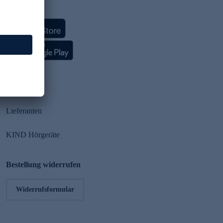
HSE App
Partner
Lieferanten
KIND Hörgeräte
Bestellung widerrufen
Widerrufsformular