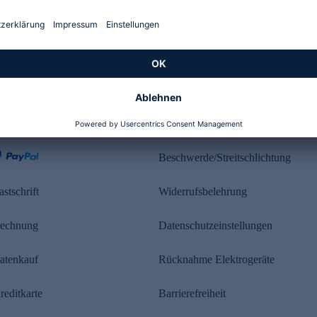
Kundenbewertung
ahlung
Rechtliches
Beschwerde/Streitschlichtung
astschrift
Widerrufsbelehrung
echnung
Datenschutzeinstellungen
atenkauf
Rücknahme Elektrogeräte
reditkarte
Barrierefreiheit