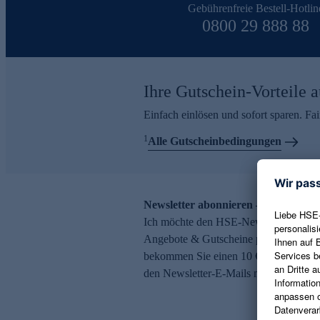
Gebührenfreie Bestell-Hotlin
0800 29 888 88
Ihre Gutschein-Vorteile a
Einfach einlösen und sofort sparen. F
1
Alle Gutscheinbedingungen
Newsletter abonnieren – 10 € Gutsch
Ich möchte den HSE-Newsletter abonni
Angebote & Gutscheine per E-Mail erh
bekommen Sie einen 10 € Gutschein. Ei
den Newsletter-E-Mails möglich.