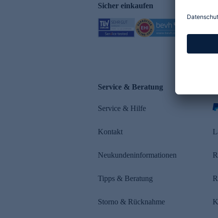
Sicher einkaufen
Service & Beratung
Z
Service & Hilfe
Kontakt
L
Neukundeninformationen
R
Tipps & Beratung
R
Storno & Rücknahme
K