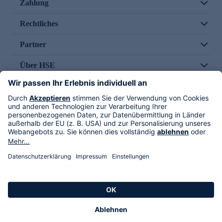
Zahlung
Rechtliches
Partner
Über HSE
Im TV
HSE International
Versand durch
Folge uns
AGB
Datenschutz
Impressum
Alle Rechte vorbehalten. Alle Preise inkl. gesetzlicher MwSt., zzgl. Versandkosten.