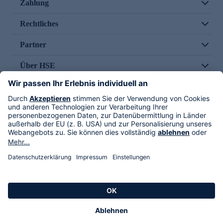
Zahlung
Rechtliches
Partner
Über HSE
Im TV
HSE International
Versand durch
Folge uns
AGB
Datenschutz
Impressum
Alle Rechte vorbehalten. Alle Preise inkl. gesetzlicher MwSt., zzgl. Versandkosten.