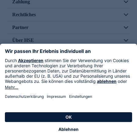
Zahlung
Rechtliches
Partner
Über HSE
Im TV
HSE International
Versand durch
Folge uns
AGB
Datenschutz
Impressum
Alle Rechte vorbehalten. Alle Preise inkl. gesetzlicher MwSt., zzgl. Versandkosten.