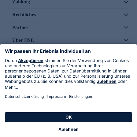
Zahlung
Rechtliches
Partner
Über HSE
Im TV
HSE International
Versand durch
Folge uns
AGB
Datenschutz
Impressum
Alle Rechte vorbehalten. Alle Preise inkl. gesetzlicher MwSt., zzgl. Versandkosten.