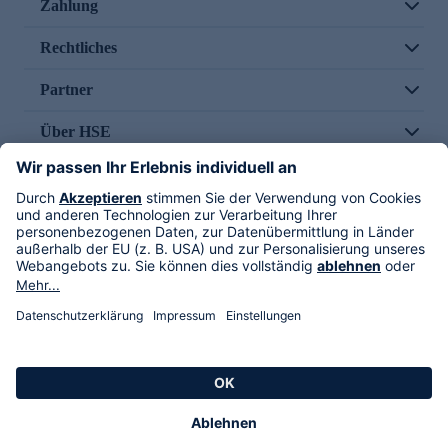
Zahlung
Rechtliches
Partner
Über HSE
Im TV
HSE International
Versand durch
Folge uns
AGB
Datenschutz
Impressum
Alle Rechte vorbehalten. Alle Preise inkl. gesetzlicher MwSt., zzgl. Versandkosten.