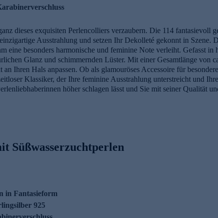
Karabinerverschluss
eganz dieses exquisiten Perlencolliers verzaubern. Die 114 fantasievol
nzigartige Ausstrahlung und setzen Ihr Dekolleté gekonnt in Szene. Das
 eine besonders harmonische und feminine Note verleiht. Gefasst in ho
natürlichen Glanz und schimmernden Lüster. Mit einer Gesamtlänge von 
t an Ihren Hals anpassen. Ob als glamouröses Accessoire für besondere 
 zeitloser Klassiker, der Ihre feminine Ausstrahlung unterstreicht und 
rlenliebhaberinnen höher schlagen lässt und Sie mit seiner Qualität u
mit Süßwasserzuchtperlen
 in Fantasieform
lingsilber 925
abinerverschluss