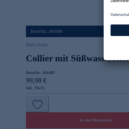
Bestellnr. 484488
Harry Ivens
Collier mit Süßwasserzuc
Bestellnr.
484488
99,98 €
inkl. MwSt.
In den Warenkorb