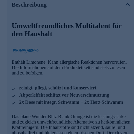
Die beiden praktischen Schwämme in Herzform eignen sich
Beschreibung
zum Reinigen und Nachwischen. Sie sind perfekt auf Das
blaue Wunder Blitz Blank Orange und seine
Reinigungswirkung abgestimmt.
Umweltfreundliches Multitalent für
Die Vorteile des Putzsteins auf einen Blick
den Haushalt
reinigt, pflegt, schützt und konserviert in einem
Arbeitsgang
säure- und phosphatfrei
Abperleffekt schützt vor Neuverschmutzung
Enthält Limonene. Kann allergische Reaktionen hervorrufen.
unbegrenzt haltbar
Die Informationen auf dem Produktetikett sind stets zu lesen
dermatologisch getestet
und zu befolgen.
biologisch abbaubar
Viele Anwendungsmöglichkeiten im Haushalt
reinigt, pflegt, schützt und konserviert
Abperleffekt schützt vor Neuverschmutzung
Das blaue Wunder Blitz Blank Orange ist ein Multitalent für
2x Dose mit integr. Schwamm + 2x Herz-Schwamm
hartnäckige Verschmutzungen in Haushalt, Garten,
Werkstatt, Hotel, Gastronomie, Freizeit und Auto - z.B. für
Arbeitsplatten, Edelstahl, Emaille, Heizkörper, Herdplatten,
Das blaue Wunder Blitz Blank Orange ist die leistungsstarke
Kunststofffenster, Aluminium, Rollläden, Glaskeramik-
und zugleich umweltfreundliche Alternative zu herkömmlichen
Kochfelder, Armaturen, Badewannen, Chrom, Fliesen,
Kraftreinigern. Die Inhaltstoffe sind nicht ätzend, säure- und
Fugen, Spiegel, Toiletten, Waschbecken, Autohimmel,
phosphatfrei und hinterlassen einen frischen Duft. Der clevere