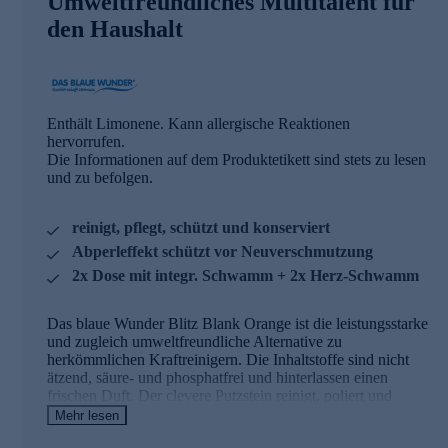
Umweltfreundliches Multitalent für
den Haushalt
Enthält Limonene. Kann allergische Reaktionen
hervorrufen.
Die Informationen auf dem Produktetikett sind stets zu lesen
und zu befolgen.
reinigt, pflegt, schützt und konserviert
Abperleffekt schützt vor Neuverschmutzung
2x Dose mit integr. Schwamm + 2x Herz-Schwamm
Das blaue Wunder Blitz Blank Orange ist die leistungsstarke
und zugleich umweltfreundliche Alternative zu
herkömmlichen Kraftreinigern. Die Inhaltstoffe sind nicht
ätzend, säure- und phosphatfrei und hinterlassen einen
frischen Duft. Der clevere Putzstein reinigt, poliert und
konserviert in einem Arbeitsgang. Der Abperleffekt macht
Mehr lesen
die gereinigten Flächen wasser- sowie schmutzabweisend.