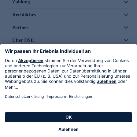
Zahlung
Rechtliches
Partner
Über HSE
Im TV
HSE International
Versand durch
Folge uns
AGB
Datenschutz
Impressum
Alle Rechte vorbehalten. Alle Preise inkl. gesetzlicher MwSt., zzgl. Versandkosten.