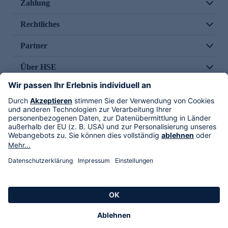
Zahlung
Rechtliches
Partner
Über HSE
Im TV
HSE International
Versand durch
Folge uns
AGB
Datenschutz
Impressum
Alle Rechte vorbehalten. Alle Preise inkl. gesetzlicher MwSt., zzgl. Versandkosten.