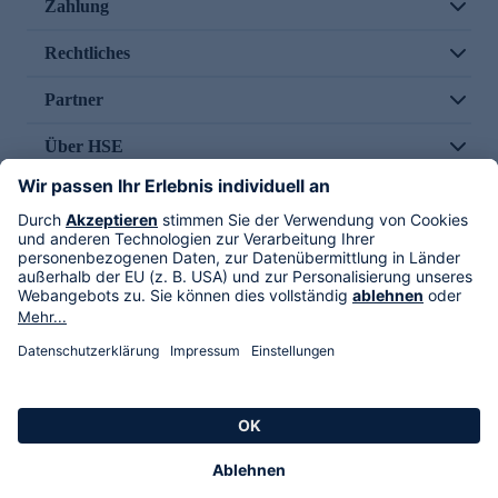
Zahlung
Rechtliches
Partner
Über HSE
Im TV
HSE International
Versand durch
Folge uns
AGB
Datenschutz
Impressum
Alle Rechte vorbehalten. Alle Preise inkl. gesetzlicher MwSt., zzgl. Versandkosten.