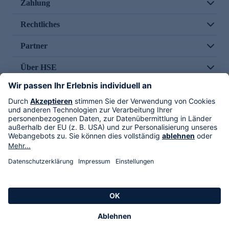
Zahlung
Rechtliches
Partner
Über HSE
Im TV
HSE International
Versand durch
Folge uns
AGB
Datenschutz
Impressum
Alle Rechte vorbehalten. Alle Preise inkl. gesetzlicher MwSt., zzgl. Versandkosten.