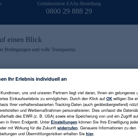
e
Gebührenfreie EASy-Bestellung
0800 29 888 29
uf einen Blick
aire Bedingungen und volle Transparenz.
ein erhalten
eren und aktuelle Trends,
E-Mail-Adresse eingeben
alten. Als Dankeschön
ne Abmeldung ist jederzeit in
Es gelten die
Datenschutzrichtlinien
un