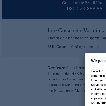
Gebührenfreie Bestell-Hotlin
0800 29 888 88
Ihre Gutschein-Vorteile a
Einfach einlösen und sofort sparen. F
1
Alle Gutscheinbedingungen
Newsletter abonnieren – 10 € Gutsch
Ich möchte den HSE-Newsletter abonni
Angebote & Gutscheine per E-Mail erh
bekommen Sie einen 10 € Gutschein. Ei
den Newsletter-E-Mails möglich.