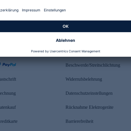
Kundenbewertung
ahlung
Rechtliches
Beschwerde/Streitschlichtung
astschrift
Widerrufsbelehrung
echnung
Datenschutzeinstellungen
atenkauf
Rücknahme Elektrogeräte
reditkarte
Barrierefreiheit