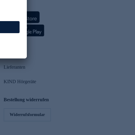
HSE App
Partner
Lieferanten
KIND Hörgeräte
Bestellung widerrufen
Widerrufsformular