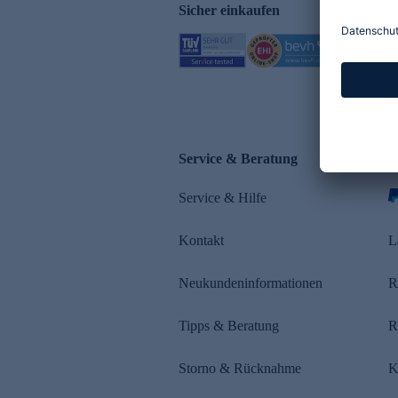
Sicher einkaufen
Service & Beratung
Z
Service & Hilfe
Kontakt
L
Neukundeninformationen
R
Tipps & Beratung
R
Storno & Rücknahme
K