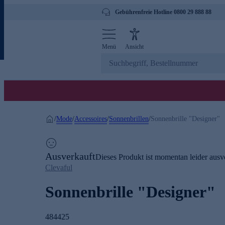
Gebührenfreie Hotline 0800 29 888 88
Menü
Ansicht
Mode
Accessoires
Sonnenbrillen
/
/
/
/
Sonnenbrille "Designer"
Ausverkauft
Dieses Produkt ist momentan leider ausve
Clevaful
Sonnenbrille "Designer"
484425