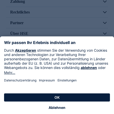
Zahlung
Rechtliches
Partner
Über HSE
Im TV
HSE International
Versand durch
Folge uns
AGB
Datenschutz
Impressum
Alle Rechte vorbehalten. Alle Preise inkl. gesetzlicher MwSt., zzgl. Versandkosten.