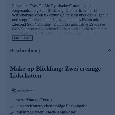
Ihr neuer "Eyes On Me Eyeshadow" macht jeden
Augenaufschlag zum Blickfang. Die herrliche, leicht
verblendbare Mousse-Textur gleitet sanft über das Augenlid
und sorgt für ein ebenmäßiges, strahlendes Finish mit
„Second Skin“-Komfort. Durch das innovative „Swipe &
Go“-Konzept mit weichem Flock-Applikator lässt sich der
Lidschatten schnell, naht- und mühelos auftragen. Die
vielseitige Farbauswahl, abgestimmt auf alle Augenfarben
Mehr lesen
und Hauttöne, basiert auf über 30 Jahren Erfahrung von
Peter Schmidinger – für einen Augenaufschlag wie vom
Beschreibung
Make-up-Artist.
Für Ihre Beauty-Routine jetzt online bestellen.
Make-up-Blickfang: Zwei cremige
Lidschatten
zarte Mousse-Textur
ausgezeichnete, ebenmäßige Farbabgabe
mit integriertem Flock-Applikator