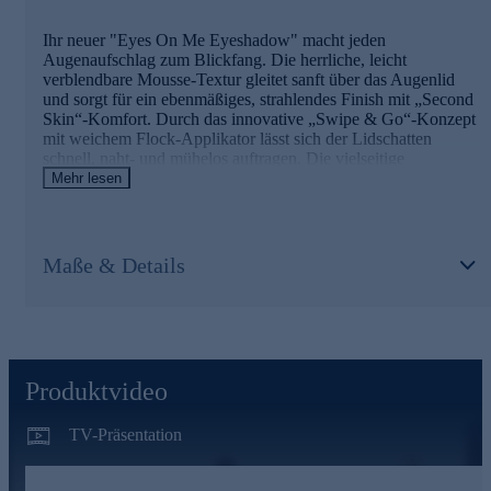
Ihr neuer "Eyes On Me Eyeshadow" macht jeden
Augenaufschlag zum Blickfang. Die herrliche, leicht
verblendbare Mousse-Textur gleitet sanft über das Augenlid
und sorgt für ein ebenmäßiges, strahlendes Finish mit „Second
Skin“-Komfort. Durch das innovative „Swipe & Go“-Konzept
mit weichem Flock-Applikator lässt sich der Lidschatten
schnell, naht- und mühelos auftragen. Die vielseitige
Farbauswahl, abgestimmt auf alle Augenfarben und Hauttöne,
Mehr lesen
basiert auf über 30 Jahren Erfahrung von Peter Schmidinger –
für einen Augenaufschlag wie vom Make-up-Artist.
Für Ihre Beauty-Routine jetzt online bestellen.
Maße & Details
Produktvideo
TV-Präsentation