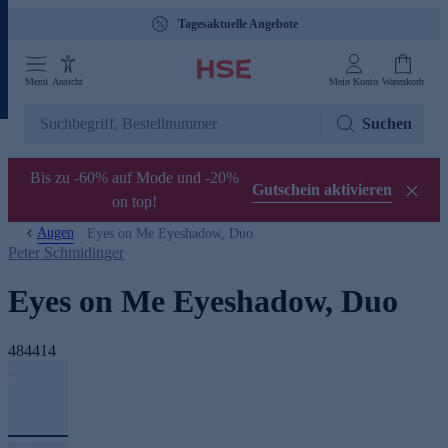
Tagesaktuelle Angebote
Menü
Ansicht
Mein Konto
Warenkorb
Suchen
Bis zu -60% auf Mode und -20%
Gutschein aktivieren
on top!
Augen
Eyes on Me Eyeshadow, Duo
Peter Schmidinger
Eyes on Me Eyeshadow, Duo
484414