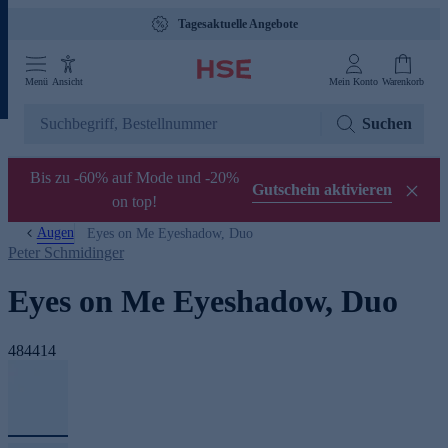
Tagesaktuelle Angebote
Menü
Ansicht
Mein Konto
Warenkorb
Suchen
Bis zu -60% auf Mode und -20%
Gutschein aktivieren
on top!
Augen
Eyes on Me Eyeshadow, Duo
Peter Schmidinger
Eyes on Me Eyeshadow, Duo
484414