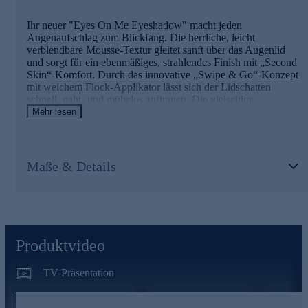
Ihr neuer "Eyes On Me Eyeshadow" macht jeden
Augenaufschlag zum Blickfang. Die herrliche, leicht
verblendbare Mousse-Textur gleitet sanft über das Augenlid
und sorgt für ein ebenmäßiges, strahlendes Finish mit „Second
Skin“-Komfort. Durch das innovative „Swipe & Go“-Konzept
mit weichem Flock-Applikator lässt sich der Lidschatten
schnell, naht- und mühelos auftragen. Die vielseitige
Farbauswahl, abgestimmt auf alle Augenfarben und Hauttöne,
Mehr lesen
basiert auf über 30 Jahren Erfahrung von Peter Schmidinger –
für einen Augenaufschlag wie vom Make-up-Artist.
Für Ihre Beauty-Routine jetzt online bestellen.
Maße & Details
Produktvideo
TV-Präsentation