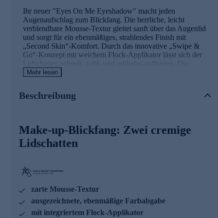
Ihr neuer "Eyes On Me Eyeshadow" macht jeden
Augenaufschlag zum Blickfang. Die herrliche, leicht
verblendbare Mousse-Textur gleitet sanft über das Augenlid
und sorgt für ein ebenmäßiges, strahlendes Finish mit
„Second Skin“-Komfort. Durch das innovative „Swipe &
Go“-Konzept mit weichem Flock-Applikator lässt sich der
Lidschatten schnell, naht- und mühelos auftragen. Die
vielseitige Farbauswahl, abgestimmt auf alle Augenfarben
Mehr lesen
und Hauttöne, basiert auf über 30 Jahren Erfahrung von
Peter Schmidinger – für einen Augenaufschlag wie vom
Beschreibung
Make-up-Artist.
Für Ihre Beauty-Routine jetzt online bestellen.
Make-up-Blickfang: Zwei cremige
Lidschatten
zarte Mousse-Textur
ausgezeichnete, ebenmäßige Farbabgabe
mit integriertem Flock-Applikator