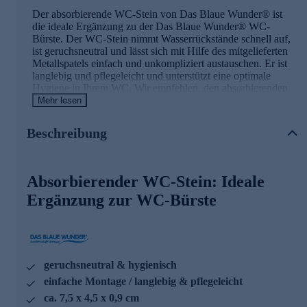
Der absorbierende WC-Stein von Das Blaue Wunder® ist
die ideale Ergänzung zu der Das Blaue Wunder® WC-
Bürste. Der WC-Stein nimmt Wasserrückstände schnell auf,
ist geruchsneutral und lässt sich mit Hilfe des mitgelieferten
Metallspatels einfach und unkompliziert austauschen. Er ist
langlebig und pflegeleicht und unterstützt eine optimale
Hygiene in Ihrem WC. Wir empfehlen, den absorbierenden
WC-Stein mindestens einmal pro Jahr zu ersetzen – ebenso
Mehr lesen
wie den Bürstenkopf der WC-Bürste.
Beschreibung
Der absorbierende WC-Stein im Überblick
geruchsneutral
Absorbierender WC-Stein: Ideale
hygienisch
schnelltrocknend
Ergänzung zur WC-Bürste
schnelle Absorbierung von Wasserrückständen
einfache Montage
gründlich und schonend
langlebig und pflegeleicht
inkl. Hilfswerkzeug
geruchsneutral & hygienisch
Jetzt gleich bequem online bestellen.
einfache Montage / langlebig & pflegeleicht
ca. 7,5 x 4,5 x 0,9 cm