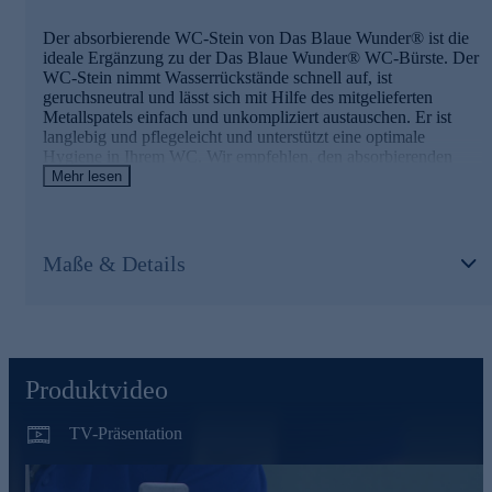
Der absorbierende WC-Stein von Das Blaue Wunder® ist die
ideale Ergänzung zu der Das Blaue Wunder® WC-Bürste. Der
WC-Stein nimmt Wasserrückstände schnell auf, ist
geruchsneutral und lässt sich mit Hilfe des mitgelieferten
Metallspatels einfach und unkompliziert austauschen. Er ist
langlebig und pflegeleicht und unterstützt eine optimale
Hygiene in Ihrem WC. Wir empfehlen, den absorbierenden
WC-Stein mindestens einmal pro Jahr zu ersetzen – ebenso wie
Mehr lesen
den Bürstenkopf der WC-Bürste.
Der absorbierende WC-Stein im Überblick
Maße & Details
geruchsneutral
hygienisch
schnelltrocknend
schnelle Absorbierung von Wasserrückständen
einfache Montage
gründlich und schonend
Produktvideo
langlebig und pflegeleicht
inkl. Hilfswerkzeug
TV-Präsentation
Jetzt gleich bequem online bestellen.