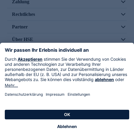
Zahlung
Rechtliches
Partner
Über HSE
Im TV
HSE International
Versand durch
Folge uns
AGB
Datenschutz
Impressum
Alle Rechte vorbehalten. Alle Preise inkl. gesetzlicher MwSt., zzgl. Versandkosten.