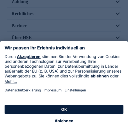
Zahlung
Rechtliches
Partner
Über HSE
Im TV
HSE International
Versand durch
Folge uns
AGB
Datenschutz
Impressum
Alle Rechte vorbehalten. Alle Preise inkl. gesetzlicher MwSt., zzgl. Versandkosten.