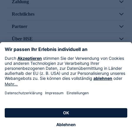
Zahlung
Rechtliches
Partner
Über HSE
Im TV
HSE International
Versand durch
Folge uns
AGB
Datenschutz
Impressum
Alle Rechte vorbehalten. Alle Preise inkl. gesetzlicher MwSt., zzgl. Versandkosten.