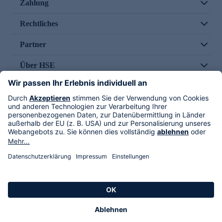
Zahlung
Rechtliches
Partner
Über HSE
Im TV
HSE International
Versand durch
Folge uns
AGB
Datenschutz
Impressum
Alle Rechte vorbehalten. Alle Preise inkl. gesetzlicher MwSt., zzgl. Versandkosten.