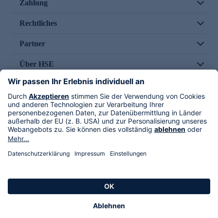
Zahlung
Rechtliches
Partner
Über HSE
Im TV
HSE International
Versand durch
Folge uns
AGB
Datenschutz
Impressum
Alle Rechte vorbehalten. Alle Preise inkl. gesetzlicher MwSt., zzgl. Versandkosten.