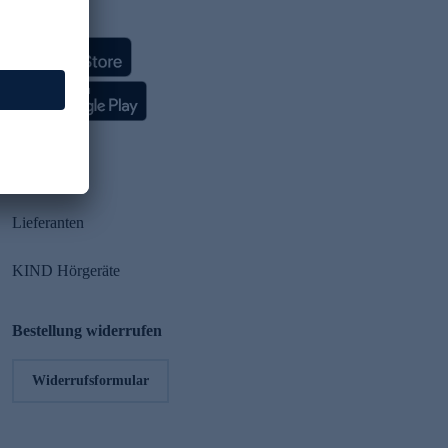
HSE App
Partner
Lieferanten
KIND Hörgeräte
Bestellung widerrufen
Widerrufsformular