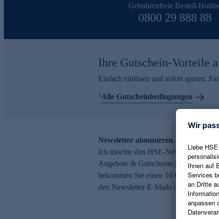
Gebührenfreie Bestell-Hotlin
0800 29 888 88
Ihre Gutschein-Vorteile a
Einfach einlösen und sofort sparen. F
1
Alle Gutscheinbedingungen
Newsletter abonnieren – 10 € Gutsch
Ich möchte den HSE-Newsletter abonni
Angebote & Gutscheine per E-Mail erh
bekommen Sie einen 10 € Gutschein. Ei
den Newsletter-E-Mails möglich.