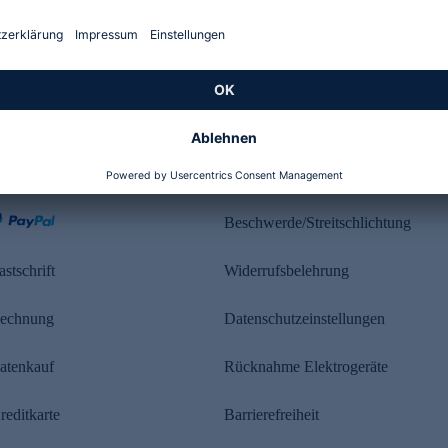
Kundenbewertung
ahlung
Rechtliches
Beschwerde/Streitschlichtung
astschrift
Widerrufsbelehrung
echnung
Datenschutzeinstellungen
atenkauf
Rücknahme Elektrogeräte
reditkarte
Barrierefreiheit