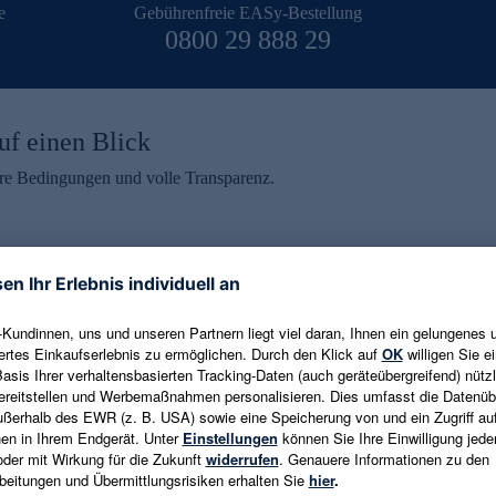
e
Gebührenfreie EASy-Bestellung
0800 29 888 29
uf einen Blick
aire Bedingungen und volle Transparenz.
ein erhalten
eren und aktuelle Trends,
E-Mail-Adresse eingeben
alten. Als Dankeschön
ne Abmeldung ist jederzeit in
Es gelten die
Datenschutzrichtlinien
un