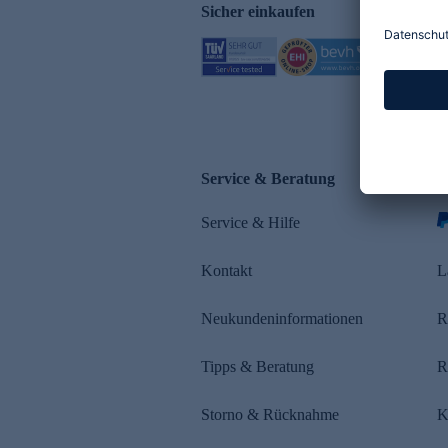
Sicher einkaufen
Service & Beratung
Z
Service & Hilfe
s
Kontakt
L
Neukundeninformationen
R
Tipps & Beratung
R
Storno & Rücknahme
K