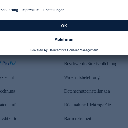
Kundenbewertung
ahlung
Rechtliches
Beschwerde/Streitschlichtung
astschrift
Widerrufsbelehrung
echnung
Datenschutzeinstellungen
atenkauf
Rücknahme Elektrogeräte
reditkarte
Barrierefreiheit