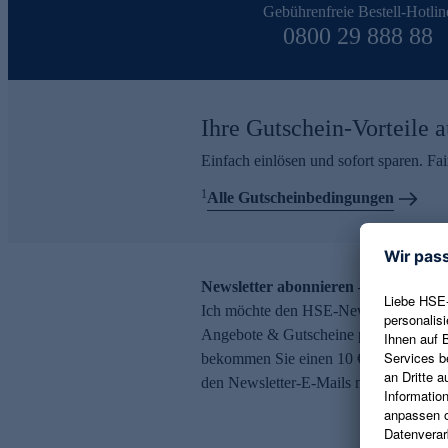
Gebührenfreie Bestell-Hotlin
0800 29 888 88
Ihre Gutschein-Vorteile a
Einfach einlösen und sofort sparen. F
1
Alle Gutscheinbedingungen
Newsletter abonnieren – 10 € Gutsch
Ich möchte den HSE-Newsletter abonni
Angebote & Gutscheine per E-Mail erh
bekommen Sie einen 10 € Gutschein. Ei
den Newsletter-E-Mails möglich.