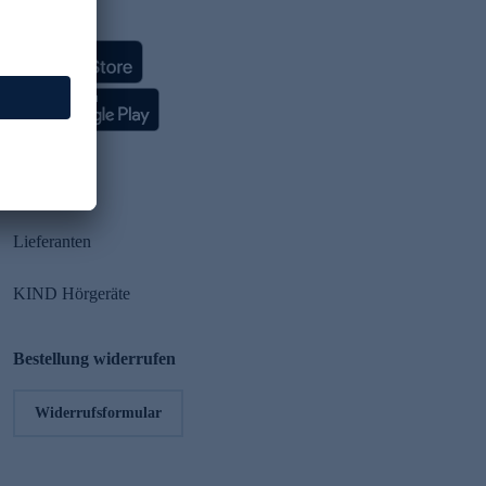
HSE App
Partner
Lieferanten
KIND Hörgeräte
Bestellung widerrufen
Widerrufsformular