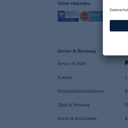
Sicher einkaufen
Service & Beratung
Z
Service & Hilfe
Kontakt
L
Neukundeninformationen
R
Tipps & Beratung
R
Storno & Rücknahme
K