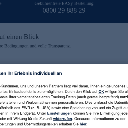
e
Gebührenfreie EASy-Bestellung
0800 29 888 29
uf einen Blick
aire Bedingungen und volle Transparenz.
ein erhalten
eren und aktuelle Trends,
E-Mail-Adresse eingeben
alten. Als Dankeschön
ne Abmeldung ist jederzeit in
Es gelten die
Datenschutzrichtlinien
un